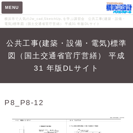
MENU
横浜市で人気のJw_cad,SketchUp､を学ぶ講習会 公共工事(建築・設備・
電気)標準図（国土交通省官庁営繕） 平成31 年版DLサイト
メニュー
公共工事(建築・設備・電気)標準
公共工事標準図
図（国土交通省官庁営繕） 平成
31 年版DLサイト
機械設備工事図
トップ
P8_P8-12
建築工事標準詳細図H28
年版一式
建築工事標準図